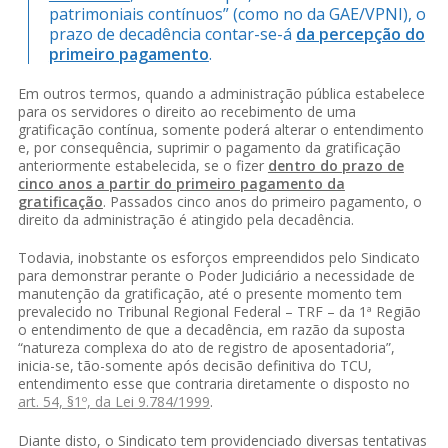
patrimoniais contínuos” (como no da GAE/VPNI), o
prazo de decadência contar-se-á
da percepção do
primeiro pagamento
.
Em outros termos, quando a administração pública estabelece
para os servidores o direito ao recebimento de uma
gratificação contínua, somente poderá alterar o entendimento
e, por consequência, suprimir o pagamento da gratificação
anteriormente estabelecida, se o fizer
dentro do prazo de
cinco anos a partir do primeiro pagamento da
gratificação
. Passados cinco anos do primeiro pagamento, o
direito da administração é atingido pela decadência.
Todavia, inobstante os esforços empreendidos pelo Sindicato
para demonstrar perante o Poder Judiciário a necessidade de
manutenção da gratificação, até o presente momento tem
prevalecido no Tribunal Regional Federal – TRF – da 1ª Região
o entendimento de que a decadência, em razão da suposta
“natureza complexa do ato de registro de aposentadoria”,
inicia-se, tão-somente após decisão definitiva do TCU,
entendimento esse que contraria diretamente o disposto no
art. 54, §1º, da Lei 9.784/1999
.
Diante disto, o Sindicato tem providenciado diversas tentativas