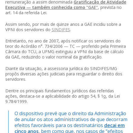
remuneração a assim denominada
Gratificação de Atividade
Executiva — também conhecida como
“GAE”
, prevista no
art. 14 da referida Lei.
Assim sendo, por mais de quinze anos a GAE incidiu sobre a
VPNI dos servidores do
SINDIFES
.
Entretanto, no ano de 2007
,
após notificar os servidores do
teor do Acórdão n°. 734/2006 — TC — proferido pela Primeira
Câmara do TCU, a UFMG extinguiu a VPNI da base de cálculo
da GAE, reduzindo o valor nominal da gratificação.
Diante da situação, a assessoria jurídica do SINDIFES/MG
propôs diversas ações judiciais para resguardar o direito dos
servidores.
Dentre os principais fundamentos jurídicos das referidas
ações, destaca-se a aplicabilidade do artigo 54, § 1
o
, da Lei
9.784/1999.
O dispositivo prevê que o direito da Administração
de anular os atos administrativos de que decorram
efeitos favoráveis para os destinatários
decai em
cinco anos
, bem como que, nos casos de “efeitos