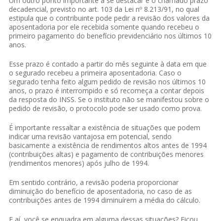
Um outro ponto importante a se destacar é o chamado prazo
decadencial, previsto no art. 103 da Lei nº 8.213/91, no qual
estipula que o contribuinte pode pedir a revisão dos valores da
aposentadoria por ele recebida somente quando recebeu o
primeiro pagamento do benefício previdenciário nos últimos 10
anos.
Esse prazo é contado a partir do mês seguinte à data em que
o segurado recebeu a primeira aposentadoria. Caso o
segurado tenha feito algum pedido de revisão nos últimos 10
anos, o prazo é interrompido e só recomeça a contar depois
da resposta do INSS. Se o instituto não se manifestou sobre o
pedido de revisão, o protocolo pode ser usado como prova.
É importante ressaltar a existência de situações que podem
indicar uma revisão vantajosa em potencial, sendo
basicamente a existência de rendimentos altos antes de 1994
(contribuições altas) e pagamento de contribuições menores
(rendimentos menores) após julho de 1994.
Em sentido contrário, a revisão poderia proporcionar
diminuição do benefício de aposentadoria, no caso de as
contribuições antes de 1994 diminuírem a média do cálculo.
E aí, você se enquadra em alguma dessas situações? Ficou