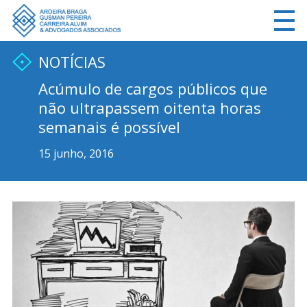
NOTÍCIAS
Acúmulo de cargos públicos que
não ultrapassem oitenta horas
semanais é possível
15 junho, 2016