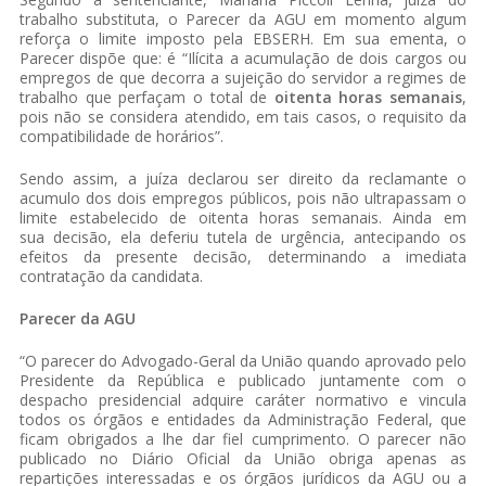
trabalho substituta, o Parecer da AGU em momento algum
reforça o limite imposto pela EBSERH. Em sua ementa, o
Parecer dispõe que: é “Ilícita a acumulação de dois cargos ou
empregos de que decorra a sujeição do servidor a regimes de
trabalho que perfaçam o total de
oitenta horas semanais
,
pois não se considera atendido, em tais casos, o requisito da
compatibilidade de horários”.
Sendo assim, a juíza declarou ser direito da reclamante o
acumulo dos dois empregos públicos, pois não ultrapassam o
limite estabelecido de oitenta horas semanais. Ainda em
sua decisão, ela deferiu tutela de urgência, antecipando os
efeitos da presente decisão, determinando a imediata
contratação da candidata.
Parecer da AGU
“O parecer do Advogado-Geral da União quando aprovado pelo
Presidente da República e publicado juntamente com o
despacho presidencial adquire caráter normativo e vincula
todos os órgãos e entidades da Administração Federal, que
ficam obrigados a lhe dar fiel cumprimento. O parecer não
publicado no Diário Oficial da União obriga apenas as
repartições interessadas e os órgãos jurídicos da AGU ou a