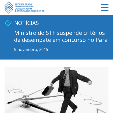
NOTÍCIAS
Ministro do STF suspende critérios
de desempate em concurso no Pará
5 novembro, 2015